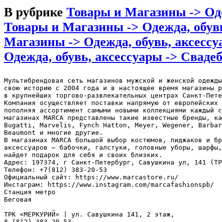
В рубрике
Товары и Магазины -> Оде
Товары и Магазины -> Одежда, обув
Магазины -> Одежда, обувь, аксессу
Одежда, обувь, аксессуары -> Свад
Мультибрендовая сеть магазинов мужской и женской одежды
свою историю с 2004 года и в настоящее время магазины р
в крупнейших торгово-развлекательных центрах Санкт-Пете
Компания осуществляет поставки напрямую от европейских 
пополняя ассортимент самыми новыми коллекциями каждый с
магазинах MARCA представлены такие известные бренды, ка
Bugatti, Marvelis, Fynch Hatton, Meyer, Wegener, Barbar
Beaumont и многие другие.

В магазинах MARCA большой выбор костюмов, пиджаков и бр
аксессуаров – бабочки, галстуки, головные уборы, шарфы,
найдет подарок для себя и своих близких.

Адрес: 197374, г Санкт-Петербург, Савушкина ул, 141 (ТР
Телефон: +7(812) 383-20-53

Официальный сайт: https://www.marcastore.ru/

Инстаграм: https://www.instagram.com/marcafashionspb/

Станция метро

Беговая

ТРК «МЕРКУРИЙ» | ул. Савушкина 141, 2 этаж,

8 (812) 383-20-53
