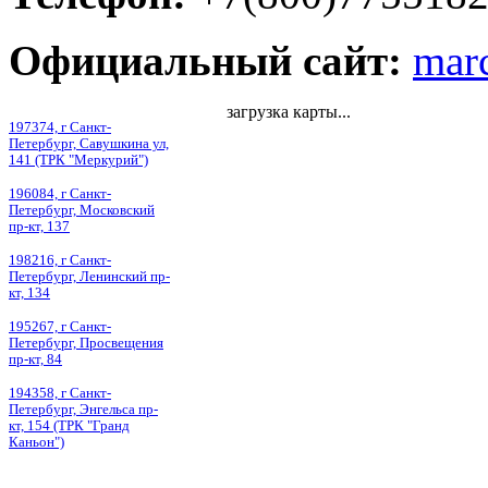
Официальный сайт:
marc
загрузка карты...
197374, г Санкт-
Петербург, Савушкина ул,
141 (ТРК "Меркурий")
196084, г Санкт-
Петербург, Московский
пр-кт, 137
198216, г Санкт-
Петербург, Ленинский пр-
кт, 134
195267, г Санкт-
Петербург, Просвещения
пр-кт, 84
194358, г Санкт-
Петербург, Энгельса пр-
кт, 154 (ТРК "Гранд
Каньон")