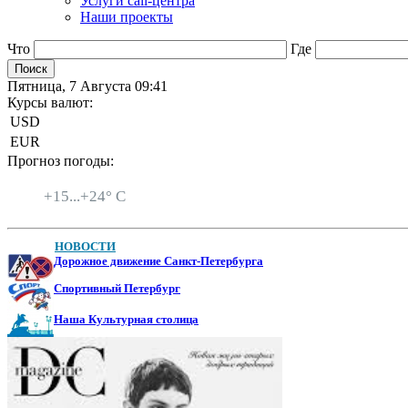
Услуги call-центра
Наши проекты
Что
Где
Пятница, 7 Августа 09:41
Курсы валют:
USD
EUR
Прогноз погоды:
Санкт-Петербург
+
15...
+
24° C
НОВОСТИ
Дорожное движение Санкт-Петербурга
Спортивный Петербург
Наша Культурная столица