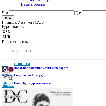
Услуги call-центра
Наши проекты
Что
Где
Пятница, 7 Августа 17:30
Курсы валют:
USD
EUR
Прогноз погоды:
Санкт-Петербург
+
15...
+
24° C
НОВОСТИ
Дорожное движение Санкт-Петербурга
Спортивный Петербург
Наша Культурная столица