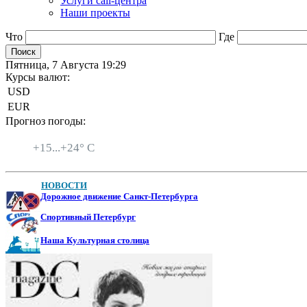
Услуги call-центра
Наши проекты
Что
Где
Пятница, 7 Августа 19:29
Курсы валют:
USD
EUR
Прогноз погоды:
Санкт-Петербург
+
15...
+
24° C
НОВОСТИ
Дорожное движение Санкт-Петербурга
Спортивный Петербург
Наша Культурная столица