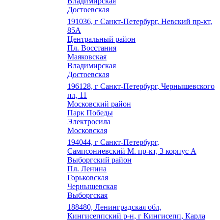
Владимирская
Достоевская
191036, г Санкт-Петербург, Невский пр-кт,
85А
Центральный район
Пл. Восстания
Маяковская
Владимирская
Достоевская
196128, г Санкт-Петербург, Чернышевского
пл, 11
Московский район
Парк Победы
Электросила
Московская
194044, г Санкт-Петербург,
Сампсониевский М. пр-кт, 3 корпус А
Выборгский район
Пл. Ленина
Горьковская
Чернышевская
Выборгская
188480, Ленинградская обл,
Кингисеппский р-н, г Кингисепп, Карла