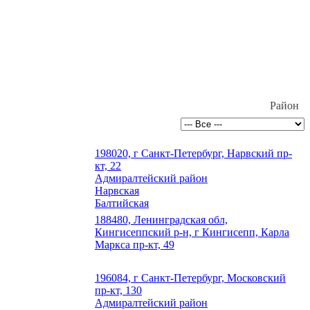
Район
198020, г Санкт-Петербург, Нарвский пр-
кт, 22
Адмиралтейский район
Нарвская
Балтийская
188480, Ленинградская обл,
Кингисеппский р-н, г Кингисепп, Карла
Маркса пр-кт, 49
196084, г Санкт-Петербург, Московский
пр-кт, 130
Адмиралтейский район