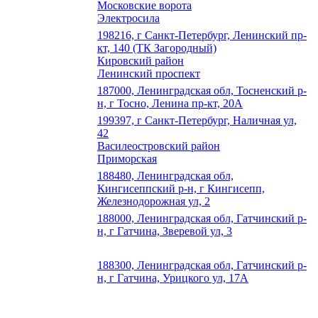
Московские ворота
Электросила
198216, г Санкт-Петербург, Ленинский пр-
кт, 140 (ТК Загородный)
Кировский район
Ленинский проспект
187000, Ленинградская обл, Тосненский р-
н, г Тосно, Ленина пр-кт, 20А
199397, г Санкт-Петербург, Наличная ул,
42
Василеостровский район
Приморская
188480, Ленинградская обл,
Кингисеппский р-н, г Кингисепп,
Железнодорожная ул, 2
188000, Ленинградская обл, Гатчинский р-
н, г Гатчина, Зверевой ул, 3
188300, Ленинградская обл, Гатчинский р-
н, г Гатчина, Урицкого ул, 17А