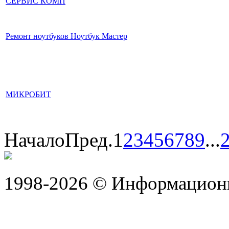
СЕРВИС КОМП
Ремонт ноутбуков Ноутбук Мастер
МИКРОБИТ
Начало
Пред.
1
2
3
4
5
6
7
8
9
...
1998-2026 © Информацион