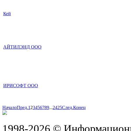
Кей
АЙТИЛЭНД ООО
ИРИСОФТ ООО
Начало
Пред.
1
2
3
4
5
6
7
8
9
...
24
25
След.
Конец
1998-2026 © Информацион