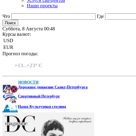
Услуги call-центра
Наши проекты
Что
Где
Суббота, 8 Августа 00:48
Курсы валют:
USD
EUR
Прогноз погоды:
Санкт-Петербург
+
13...
+
23° C
НОВОСТИ
Дорожное движение Санкт-Петербурга
Спортивный Петербург
Наша Культурная столица