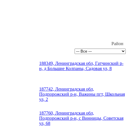
Район
188349, Ленинградская обл, Гатчинский р-
н, д Большие Колпаны, Садовая ул, 8
187742, Ленинградская обл,
Подпорожский р-н, Важины пгт, Школьная
ул, 2
187760, Ленинградская обл,
Подпорожский р-н, с Винницы, Советская
ул, 68