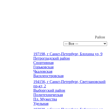
Район
197198, г Санкт-Петербург, Блохина ул, 9
Петроградский район
Спортивная
Горьковская
Чкаловская
Василеостровская
194156, г Санкт-Петербург, Светлановский
пр-кт, 2
Выборгский район
Политехническая
Пл. Мужества
Удельная