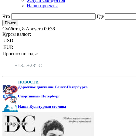
Услуги call-центра
Наши проекты
Что
Где
Суббота, 8 Августа 00:38
Курсы валют:
USD
EUR
Прогноз погоды:
Санкт-Петербург
+
13...
+
23° C
НОВОСТИ
Дорожное движение Санкт-Петербурга
Спортивный Петербург
Наша Культурная столица