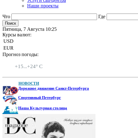
Услуги call-центра
Наши проекты
Что
Где
Пятница, 7 Августа 10:25
Курсы валют:
USD
EUR
Прогноз погоды:
Санкт-Петербург
+
15...
+
24° C
НОВОСТИ
Дорожное движение Санкт-Петербурга
Спортивный Петербург
Наша Культурная столица