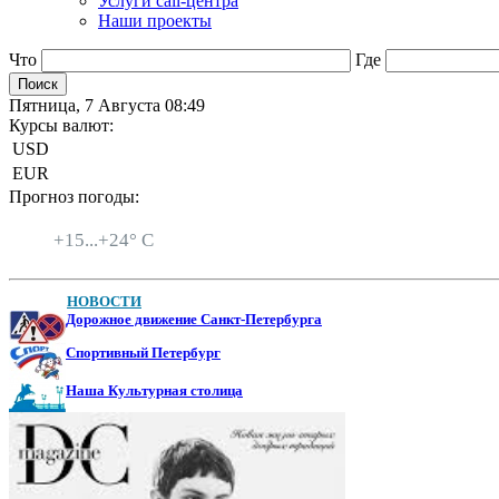
Услуги call-центра
Наши проекты
Что
Где
Пятница, 7 Августа 08:49
Курсы валют:
USD
EUR
Прогноз погоды:
Санкт-Петербург
+
15...
+
24° C
НОВОСТИ
Дорожное движение Санкт-Петербурга
Спортивный Петербург
Наша Культурная столица