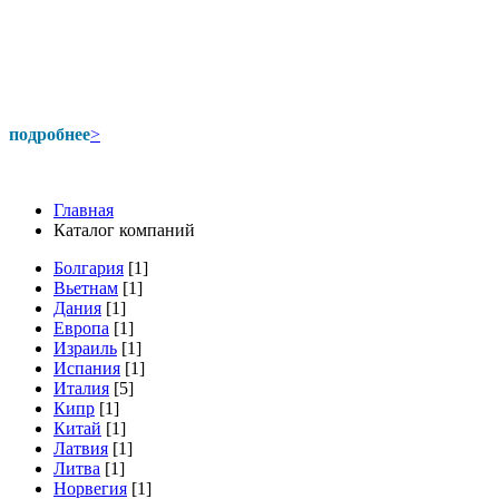
подробнее
>
Главная
Каталог компаний
Болгария
[1]
Вьетнам
[1]
Дания
[1]
Европа
[1]
Израиль
[1]
Испания
[1]
Италия
[5]
Кипр
[1]
Китай
[1]
Латвия
[1]
Литва
[1]
Норвегия
[1]