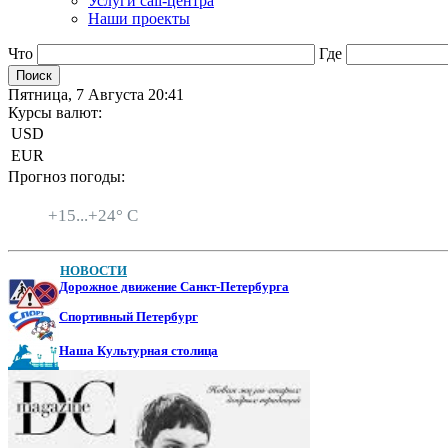
Услуги call-центра
Наши проекты
Что
Где
Пятница, 7 Августа 20:41
Курсы валют:
USD
EUR
Прогноз погоды:
Санкт-Петербург
+
15...
+
24° C
НОВОСТИ
Дорожное движение Санкт-Петербурга
Спортивный Петербург
Наша Культурная столица