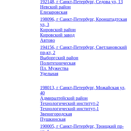
192148, г Санкт-Петербург, Седова ул, 13
Невский район
Елизаровская
198096, г Санкт-Петербург, Кронштадтская
ул, 3
Кировский район
Кировский завод
Автово
194156, г Санкт-Петербург, Светлановский
пр-кт, 2
Выборгский район
Политехническая
Пл. Мужества
Удельная
198013, г Санкт-Петербург, Можайская ул,
40
Адмиралтейский район
Технологический институт-2
Технологический институт-1
Звенигородская
Пушкинская
190005, г Санкт-Петербург, Троицкий пр-